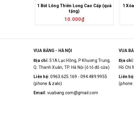
1 Bút Lông Thiên Long Cao Cấp (quà
1 Xóa
tặng)
10.000₫
VUA BẢNG - HÀ NỘI
VUA BẢ
Địa chỉ:
51A Lạc Hồng, P Khương Trung,
Địa chỉ
Q. Thanh Xuân, TP. Hà Nội (ô tô đỗ cửa)
Hồ Chí 
Liên hệ:
0963.625.169 - 094.489.9955
Liên hệ
(phone & zalo)
(phone 
Email:
vuabang.com@gmail.com