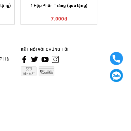
 tặng)
1 Hộp Phấn Trắng (quà tặng)
1 Hộp P
7.000₫
KẾT NỐI VỚI CHÚNG TÔI
P. Hà