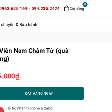
0
0963.625.169 - 094.235.2424
Giỏ hàng
 chuyển & Bảo hành
 Viên Nam Châm Từ (quà
ặng)
5.000₫
ĐẶT HÀNG NGAY
Hỗ trợ nhanh (phone & zalo):