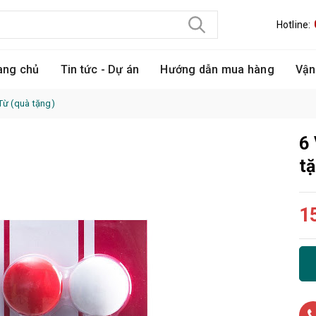
Hotline:
ang chủ
Tin tức - Dự án
Hướng dẫn mua hàng
Vận
ừ (quà tặng)
6
t
1