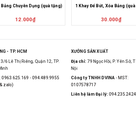
 Bảng Chuyên Dụng (quà tặng)
1 Khay Để Bút, Xóa Bảng (quà
12.000₫
30.000₫
NG - TP. HCM
XƯỞNG SẢN XUẤT
:
3/6 Lê Thị Riêng, Quận 12, TP.
Địa chỉ:
79 Ngọc Hồi, P. Yên Sở, T
Minh
Nội
:
0963.625.169 - 094.489.9955
Công ty TNHH DVINA
- MST:
& zalo)
0107578717
Liên hệ làm Đại lý:
094.235.2424
© Bản quyền thuộc về
Vua Bảng
|
Cung cấp bởi
Sapo