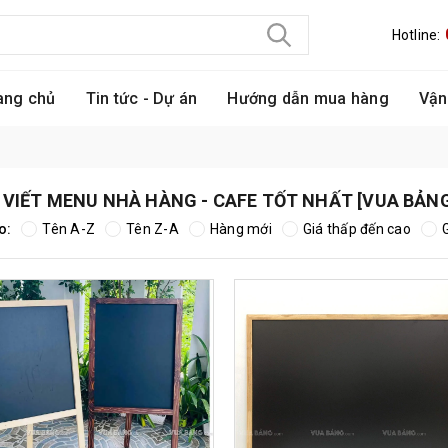
Hotline:
ang chủ
Tin tức - Dự án
Hướng dẫn mua hàng
Vận
VIẾT MENU NHÀ HÀNG - CAFE TỐT NHẤT [VUA BẢN
o:
Tên A-Z
Tên Z-A
Hàng mới
Giá thấp đến cao