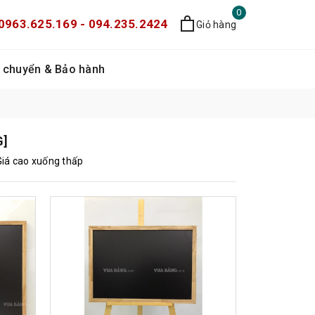
0
0963.625.169 - 094.235.2424
Giỏ hàng
 chuyển & Bảo hành
G]
Giá cao xuống thấp