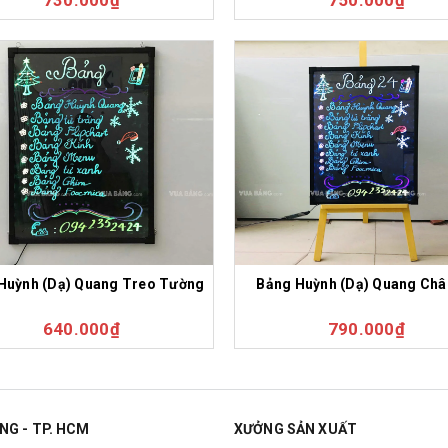
730.000₫
750.000₫
Huỳnh (Dạ) Quang Treo Tường
Bảng Huỳnh (Dạ) Quang Châ
640.000₫
790.000₫
NG - TP. HCM
XƯỞNG SẢN XUẤT