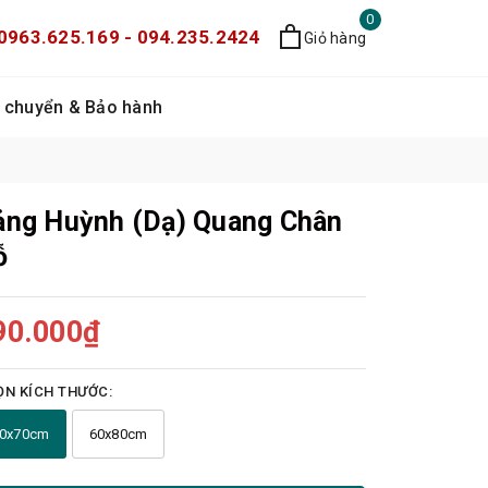
0
0963.625.169 - 094.235.2424
Giỏ hàng
 chuyển & Bảo hành
ảng Huỳnh (Dạ) Quang Chân
ỗ
90.000₫
N KÍCH THƯỚC:
0x70cm
60x80cm