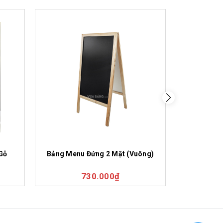
Gỗ
Bảng Menu Đứng 2 Mặt (Vuông)
Bảng Men
730.000₫