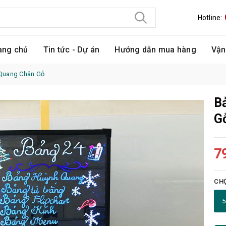
Hotline:
ang chủ
Tin tức - Dự án
Hướng dẫn mua hàng
Vận
 Quang Chân Gỗ
B
G
7
CHỌ
5