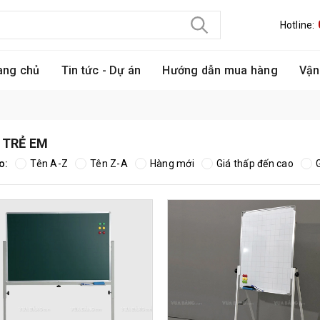
Hotline:
ang chủ
Tin tức - Dự án
Hướng dẫn mua hàng
Vận
 TRẺ EM
o:
Tên A-Z
Tên Z-A
Hàng mới
Giá thấp đến cao