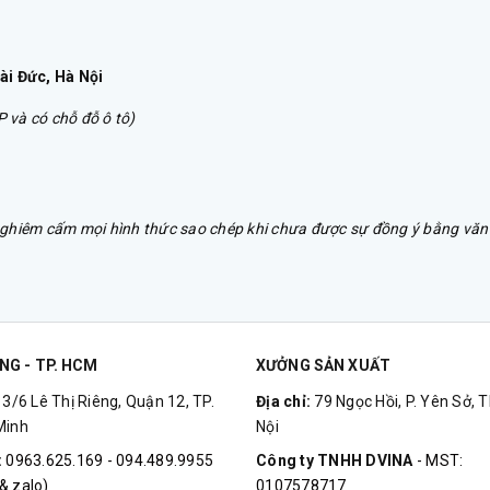
ài Đức, Hà Nội
 và có chỗ đỗ ô tô)
hiêm cấm mọi hình thức sao chép khi chưa được sự đồng ý bằng văn 
NG - TP. HCM
XƯỞNG SẢN XUẤT
:
3/6 Lê Thị Riêng, Quận 12, TP.
Địa chỉ:
79 Ngọc Hồi, P. Yên Sở, T
Minh
Nội
:
0963.625.169 - 094.489.9955
Công ty TNHH DVINA
- MST:
& zalo)
0107578717