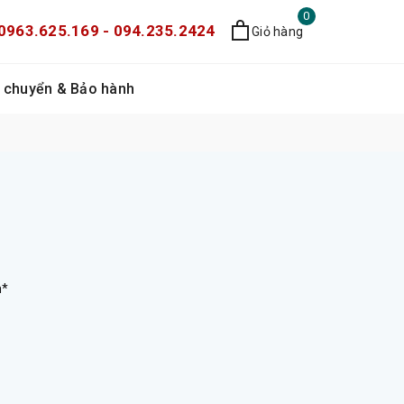
0
0963.625.169 - 094.235.2424
Giỏ hàng
 chuyển & Bảo hành
m*