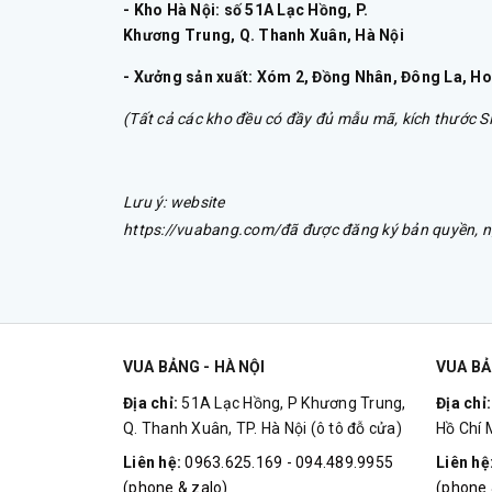
- Kho Hà Nội: số 51A Lạc Hồng, P.
Khương Trung, Q. Thanh Xuân, Hà Nội
- Xưởng sản xuất: Xóm 2, Đồng Nhân, Đông La, Ho
(Tất cả các kho đều có đầy đủ mẫu mã, kích thước SP
Lưu ý: website
https://vuabang.com/đã được đăng ký bản quyền, ng
VUA BẢNG - HÀ NỘI
VUA BẢ
Địa chỉ:
51A Lạc Hồng, P Khương Trung,
Địa chỉ
Q. Thanh Xuân, TP. Hà Nội (ô tô đỗ cửa)
Hồ Chí 
Liên hệ:
0963.625.169 - 094.489.9955
Liên hệ
(phone & zalo)
(phone 